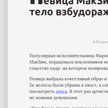
евица МакSи
тело взбудора
© Владим
Популярная исполнительница Мари
МакSим, порадовала поклонников но
соцсетях кадр, на котором позирова
Певица выбрала кокетливый образ и
Ее волосы были убраны в хвост, а с
посмотреть
здесь
. В этот раз арти
их новыми девушками.