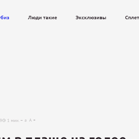
убиз
Люди такие
Эксклюзивы
Спле
Ещё
a
A
29
1
мин.