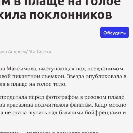
м в плаще на голое
жила поклонников
Обсудить
ир Андреев/ Starface.ru
на Максимова, выступающая под псевдонимом
вой пикантной съемкой. Звезда опубликовала в
ла в плаще на голое тело.
 предстала перед фотографом в розовом плаще.
ама красавица подмигивала фанатам. Кадр можно
стка не стала шутить над бывшими бойфрендами и