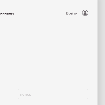
тничаем
Войти