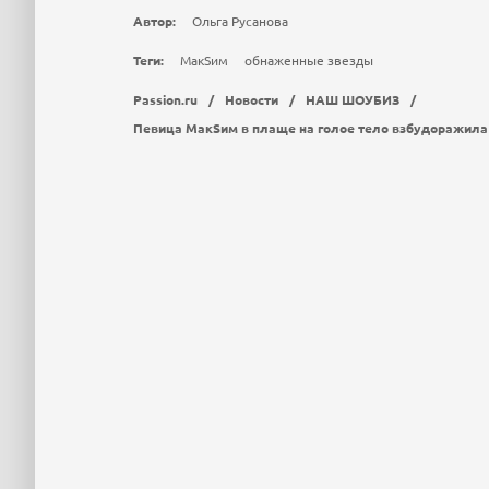
Автор:
Ольга Русанова
Теги:
МакSим
обнаженные звезды
Passion.ru
/
Новости
/
НАШ ШОУБИЗ
/
Певица МакSим в плаще на голое тело взбудоражила