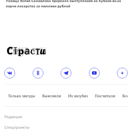
Певица Юлия Самойлова прервала выступления на Кубани из-за
порчи лекарства за миллион рублей
Только звезды
Выяснили
Их шоубиз
Посчитали
Всер
Редакция
Спецпроекты