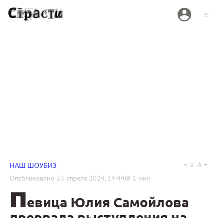
a
A
НАШ ШОУБИЗ
Опубликовано
23 апреля 2024, 14:44
1
мин.
П
евица Юлия Самойлова
прервала выступления на