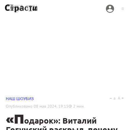
a
A
НАШ ШОУБИЗ
Опубликовано
08 мая 2024, 19:15
2
мин.
«П
одарок»: Виталий
Гогунский раскрыл, почему