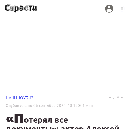
a
A
НАШ ШОУБИЗ
Опубликовано
06 сентября 2024, 18:12
1
мин.
«П
отерял все
документы»: актер Алексей