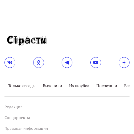
Только звезды
Выяснили
Их шоубиз
Посчитали
Всер
Редакция
Спецпроекты
Правовая информация