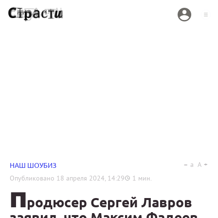
a
A
НАШ ШОУБИЗ
Опубликовано
18 апреля 2024, 14:29
1
мин.
П
родюсер Сергей Лавров
заявил, что Максим Фадеев