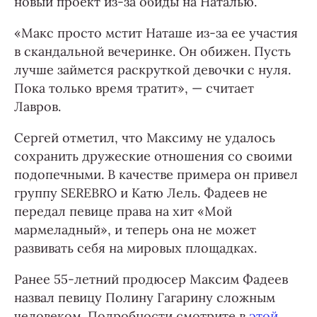
новый проект из-за обиды на Наталью.
«Макс просто мстит Наташе из-за ее участия
в скандальной вечеринке. Он обижен. Пусть
лучше займется раскруткой девочки с нуля.
Пока только время тратит», — считает
Лавров.
Сергей отметил, что Максиму не удалось
сохранить дружеские отношения со своими
подопечными. В качестве примера он привел
группу SEREBRO и Катю Лель. Фадеев не
передал певице права на хит «Мой
мармеладный», и теперь она не может
развивать себя на мировых площадках.
Ранее 55-летний продюсер Максим Фадеев
назвал певицу Полину Гагарину сложным
человеком. Подробности смотрите в
этой