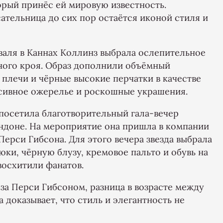
орый принёс ей мировую известность.
ательница до сих пор остаётся иконой стиля и
аля в Каннах Коллинз выбрала ослепительное
ного кроя. Образ дополнили объёмный
 плечи и чёрные высокие перчатки в качестве
ссивное ожерелье и роскошные украшения.
 посетила благотворительный гала-вечер
ондоне. На мероприятие она пришла в компании
Перси Гибсона. Для этого вечера звезда выбрала
ки, чёрную блузу, кремовое пальто и обувь на
восхитили фанатов.
а Перси Гибсоном, разница в возрасте между
а доказывает, что стиль и элегантность не