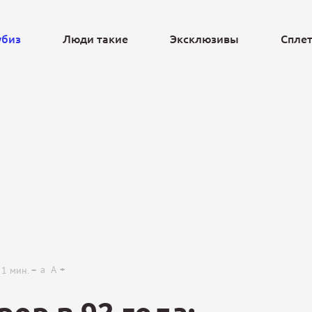
убиз
Люди такие
Эксклюзивы
Спле
Ещё
a
A
1
мин.