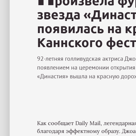
роизвела фур
звезда «Динас
появилась на 
Каннского фес
92-летняя голливудская актриса Дж
появлением на церемонии открытия 
«Династия» вышла на красную дорож
Как сообщает Daily Mail, легендарн
благодаря эффектному образу. Джоа