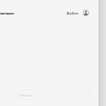
тничаем
Войти