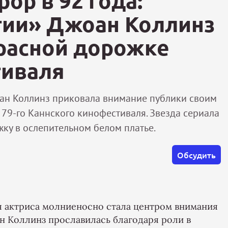
ор в 92 года:
тии» Джоан Коллинз
красной дорожке
тиваля
оан Коллинз приковала внимание публики своим
79-го Каннского кинофестиваля. Звезда сериала
ку в ослепительном белом платье.
Обсудить
ая актриса молниеносно стала центром внимания
н Коллинз прославилась благодаря роли в