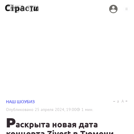
a
A
НАШ ШОУБИЗ
Опубликовано
25 апреля 2024, 19:00
1
мин.
Р
аскрыта новая дата
концерта Zivert в Тюмени,