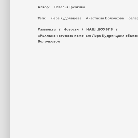
Автор:
Наталья Гречкина
Теги:
Лера Кудрявцева
Анастасия Волочкова
бале
Passion.ru
/
Новости
/
НАШ ШОУБИЗ
/
«Реально хотелось помочь»: Лера Кудрявцева объясн
Волочковой