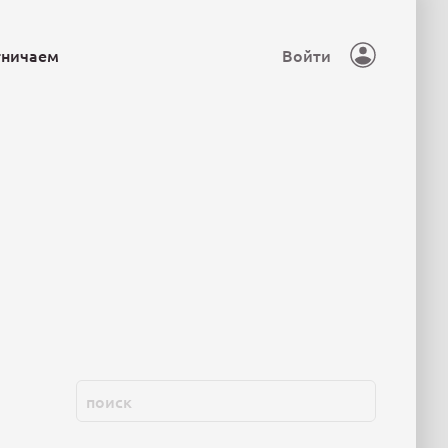
тничаем
Войти