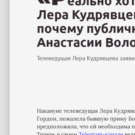
еально хо
Лера Кудрявце
почему публичн
Анастасии Вол
Телеведущая Лера Кудрявцева заявил
Накануне телеведущая Лера Кудрявц
Гордон, пожалела бывшую приму Бо
предположила, что ей необходима п
Теперь в своем
Telegram-канале
вед