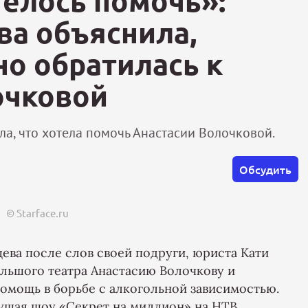
телось помочь»:
ва объяснила,
о обратилась к
очковой
а, что хотела помочь Анастасии Волочковой.
Обсудить
© Starface.ru
ева после слов своей подруги, юриста Кати
льшого театра Анастасию Волочкову и
омощь в борьбе с алкогольной зависимостью.
ущая шоу «Секрет на миллион» на НТВ