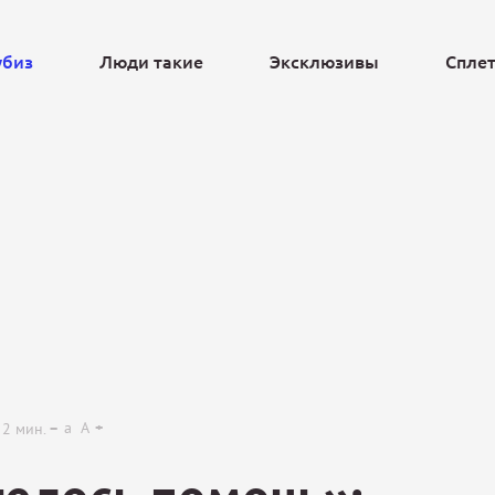
убиз
Люди такие
Эксклюзивы
Спле
Ещё
a
A
2
мин.