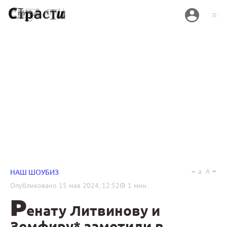
a
A
НАШ ШОУБИЗ
Опубликовано
15 мая 2024, 12:52
1
мин.
Р
енату Литвинову и
Земфиру* заметили в