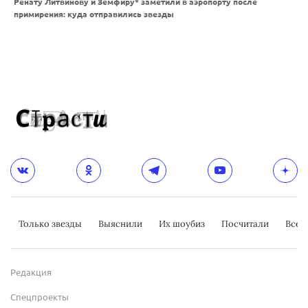
Ренату Литвинову и Земфиру* заметили в аэропорту после
примирения: куда отправились звезды
Только звезды
Выяснили
Их шоубиз
Посчитали
Всер
Редакция
Спецпроекты