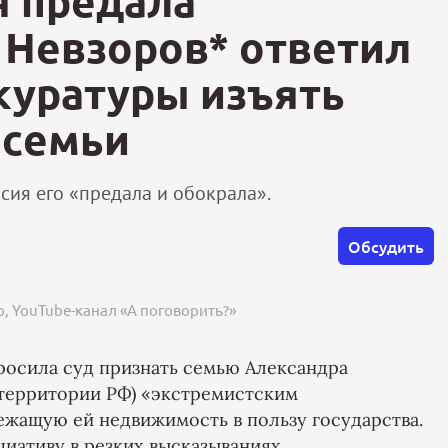
я предала
 Невзоров* ответил
куратуры изъять
 семьи
ссия его «предала и обокрала».
Обсудить
, YouTube-канал «А поговорить?»
росила суд признать семью Александра
 территории РФ) «экстремистским
жащую ей недвижимость в пользу государства.
иативу в резких высказываниях.