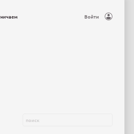
тничаем
Войти