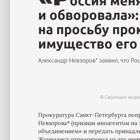
оссия мен
и обворовала»:
на просьбу про
имущество его
Александр Невзоров* заявил, что Ро
© Скриншот видео
Прокуратура Санкт-Петербурга поп
Невзорова* (признан иноагентом на
объединением» и передать принадле
Журналист отреагировал на эту иниц