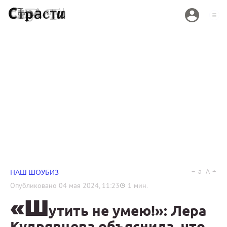
a
A
НАШ ШОУБИЗ
Опубликовано
04 мая 2024, 11:23
1
мин.
«Ш
утить не умею!»: Лера
Кудрявцева объяснила, что