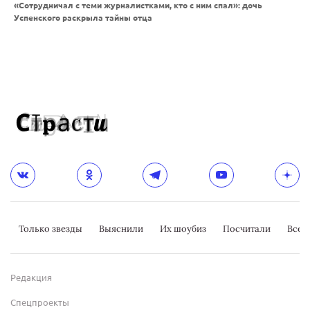
«Сотрудничал с теми журналистками, кто с ним спал»: дочь
Успенского раскрыла тайны отца
Только звезды
Выяснили
Их шоубиз
Посчитали
Всер
Редакция
Спецпроекты