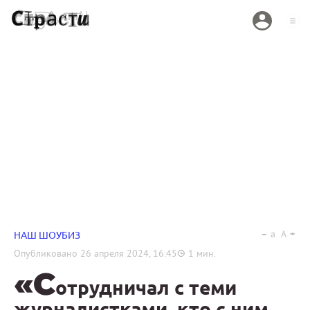
a
A
НАШ ШОУБИЗ
Опубликовано
26 апреля 2024, 16:45
1
мин.
«С
отрудничал с теми
журналистками, кто с ним