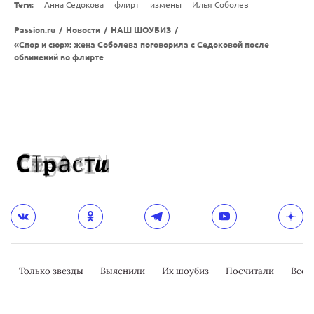
Теги:
Анна Седокова
флирт
измены
Илья Соболев
Passion.ru
/
Новости
/
НАШ ШОУБИЗ
/
«Спор и сюр»: жена Соболева поговорила с Седоковой после
обвинений во флирте
Только звезды
Выяснили
Их шоубиз
Посчитали
Всер