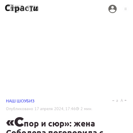
a
A
НАШ ШОУБИЗ
Опубликовано
17 апреля 2024, 17:46
2
мин.
«С
пор и сюр»: жена
Соболева поговорила с