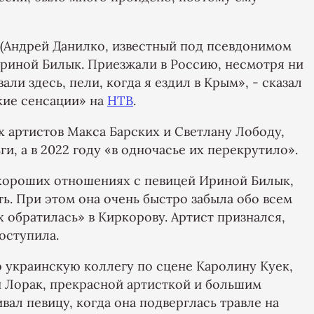
 (Андрей Данилко, известный под псевдонимом
 Ириной Билык. Приезжали в Россию, несмотря ни
али здесь, пели, когда я ездил в Крым», - сказал
кие сенсации» на
НТВ
.
х артистов Макса Барских и Светлану Лободу,
и, а в 2022 году «в одночасье их перекрутило».
 хороших отношениях с певицей Ириной Билык,
ь. При этом она очень быстро забыла обо всем
 обратилась» в Киркорову. Артист признался,
поступила.
 украинскую коллегу по сцене Каролину Куек,
Лорак, прекрасной артисткой и большим
вал певицу, когда она подверглась травле на