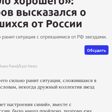
ло хорошего»:
ов высказался о
шихся от России
 ранит ситуация с отрекшимися от РФ звездами.
Обсудить
haev Pavel/East News
 его сильно ранит ситуация, сложившаяся в
 словам, некогда дружный коллектив звезд
ет настроения синий», вместе с
ссии, было много пройдено, поэтому ему