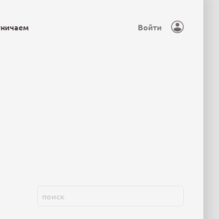
тничаем
Войти