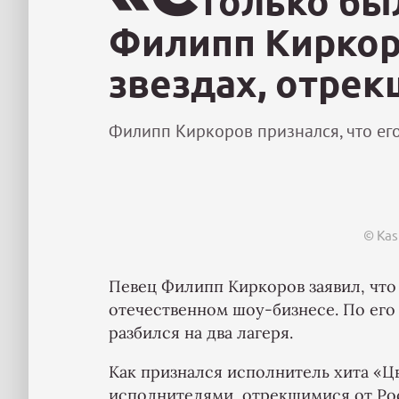
только бы
Филипп Киркор
звездах, отрек
Филипп Киркоров признался, что его
© Kas
Певец Филипп Киркоров заявил, что
отечественном шоу-бизнесе. По его
разбился на два лагеря.
Как признался исполнитель хита «Цв
исполнителями, отрекшимися от Ро