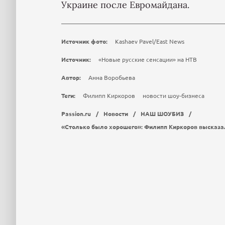
Украине после Евромайдана.
Источник фото:
Kashaev Pavel/East News
Источник:
«Новые русские сенсации» на НТВ
Автор:
Анна Воробьева
Теги:
Филипп Киркоров
новости шоу-бизнеса
Passion.ru
/
Новости
/
НАШ ШОУБИЗ
/
«Столько было хорошего»: Филипп Киркоров высказал