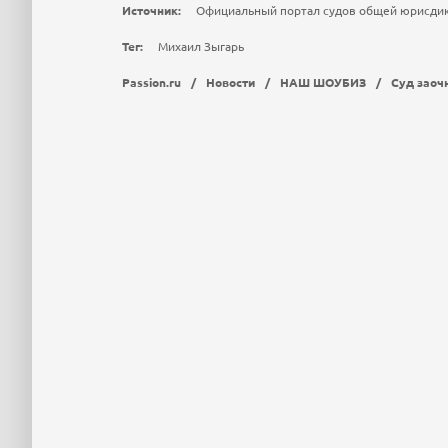
Источник:
Официальный портал судов общей юрисди
Тег:
Михаил Зыгарь
Passion.ru
/
Новости
/
НАШ ШОУБИЗ
/
Суд заоч