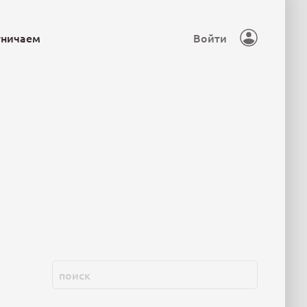
тничаем
Войти