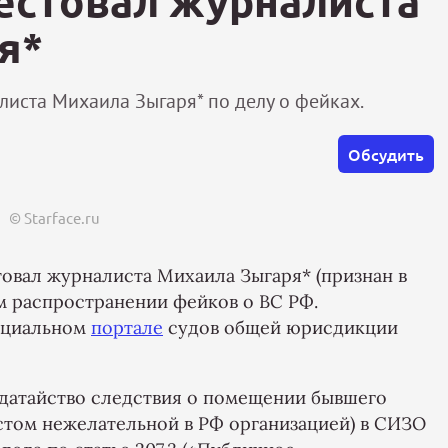
рестовал журналиста
я*
иста Михаила Зыгаря* по делу о фейках.
Обсудить
© Starface.ru
овал журналиста Михаила Зыгаря* (признан в
м распространении фейков о ВС РФ.
ициальном
портале
судов общей юрисдикции
одатайство следствия о помещении бывшего
стом нежелательной в РФ организацией) в СИЗО