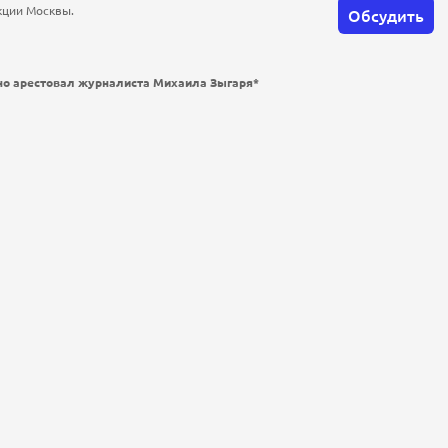
кции Москвы.
Обсудить
но арестовал журналиста Михаила Зыгаря*