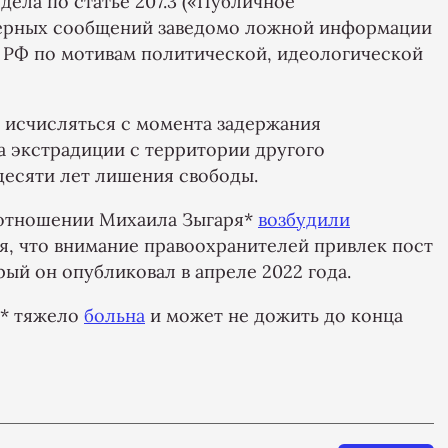
дела по статье 207.3 («Публичное
верных сообщений заведомо ложной информации
 РФ по мотивам политической, идеологической
 исчисляться с момента задержания
а экстрадиции с территории другого
десяти лет лишения свободы.
в отношении Михаила Зыгаря*
возбудили
ся, что внимание правоохранителей привлек пост
рый он опубликовал в апреле 2022 года.
я* тяжело
больна
и может не дожить до конца