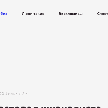
убиз
Люди такие
Эксклюзивы
Спле
Ещё
a
A
0
1
мин.