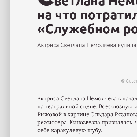
ветлана Нем
на что потратил
«Служебном р
Актриса Светлана Немоляева купила 
© Guter
Актриса Светлана Немоляева в нача
на театральной сцене. Всесоюзную 
Рыжовой в картине Эльдара Рязано
режиссера. Кинозвезда призналась,
себе каракулевую шубу.