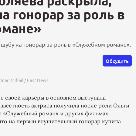
оляева раскрыла,
а гонорар за роль в
омане»
шубу на гонорар за роль в «Служебном романе».
Обсудить
man Mihail / East News
ле своей карьеры в основном выступала
известность актриса получила после роли Ольги
ва «Служебный роман» и других фильмах
 что на первый внушительный гонорар купила