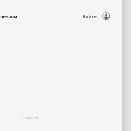
тничаем
Войти