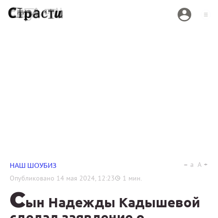
a
A
НАШ ШОУБИЗ
Опубликовано
14 мая 2024, 12:23
1
мин.
С
ын Надежды Кадышевой
сделал заявление о