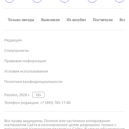
Только звезды
Выяснили
Их шоубиз
Посчитали
Всер
Редакция
Спецпроекты
Правовая информация
Условия использования
Политика конфиденциальности
Passion, 2026 г.
18+
Телефон редакции:
+7 (495) 785-17-00
Все права защищены. Полное или частичное копирование
материалов Сайта в коммерческих целях разрешено только с
письменного разрешения владельца Сайта. В случае обнаружения