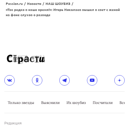
Passion.ru
/
Новости
/
НАШ ШОУБИЗ
/
«Так редко в наше время!»: Игорь Николаев вышел в свет с женой
на фоне слухов о разводе
Только звезды
Выяснили
Их шоубиз
Посчитали
Всер
Редакция