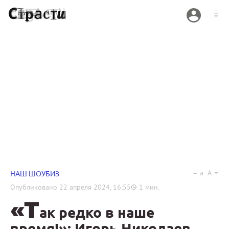
a
A
НАШ ШОУБИЗ
Опубликовано
22 апреля 2024, 16:55
1
мин.
«Т
ак редко в наше
время!»: Игорь Николаев