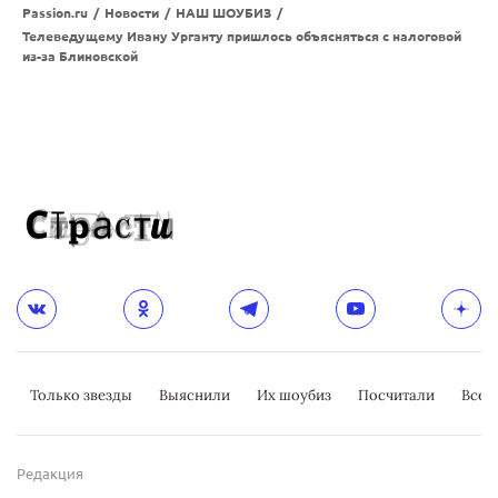
Passion.ru
/
Новости
/
НАШ ШОУБИЗ
/
Телеведущему Ивану Урганту пришлось объясняться с налоговой
из-за Блиновской
Только звезды
Выяснили
Их шоубиз
Посчитали
Всер
Редакция