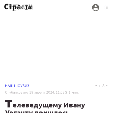
a
A
НАШ ШОУБИЗ
Опубликовано
18 апреля 2024, 11:02
1
мин.
Т
елеведущему Ивану
Урганту пришлось