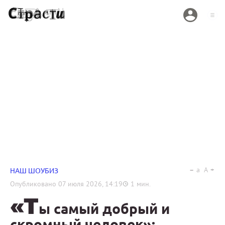
a
A
НАШ ШОУБИЗ
Опубликовано
07 июля 2026, 14:19
1
мин.
«Т
ы самый добрый и
скромный человек»: