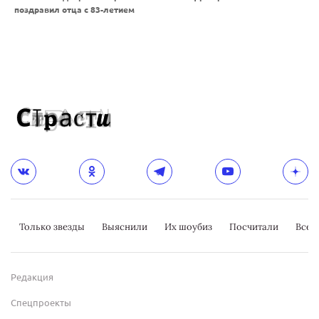
поздравил отца с 83-летием
Только звезды
Выяснили
Их шоубиз
Посчитали
Всер
Редакция
Спецпроекты