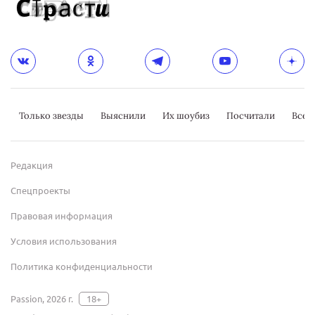
Только звезды
Выяснили
Их шоубиз
Посчитали
Всер
Редакция
Спецпроекты
Правовая информация
Условия использования
Политика конфиденциальности
Passion, 2026 г.
18+