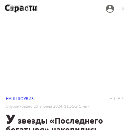
a
A
НАШ ШОУБИЗ
Опубликовано
25 апреля 2024, 11:31
1
мин.
У
звезды «Последнего
богатыря» накопились