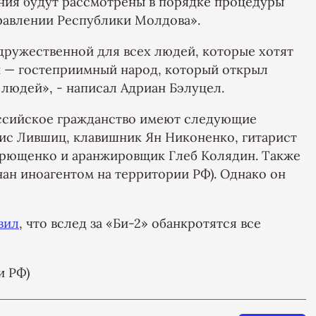
ения будут рассмотрены в порядке процедуры
равлении Республики Молдова».
 дружественной для всех людей, которые хотят
ы — гостеприимный народ, который открыл
 людей», - написал Адриан Бэлуцел.
ссийское гражданство имеют следующие
ис Лившиц, клавишник Ян Никоненко, гитарист
дрющенко и аранжировщик Глеб Колядин. Также
нан иноагентом на территории РФ). Однако он
вил
, что вслед за «Би-2» обанкротятся все
и РФ)