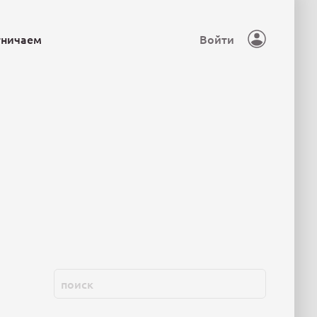
тничаем
Войти