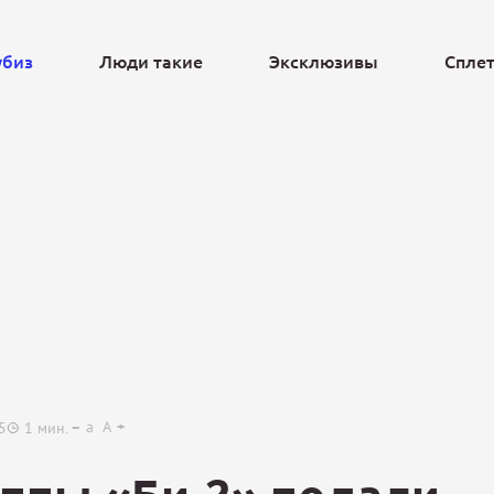
убиз
Люди такие
Эксклюзивы
Спле
Ещё
a
A
5
1
мин.