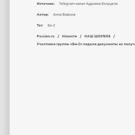
Источник:
Telegram-канал Адриана Бэлуцела
Автор:
Анна Вафина
Тег:
Би-2
Passion.ru
/
Новости
/
НАШ ШОУБИЗ
/
Участники группы «Би-2» подали документы на полу