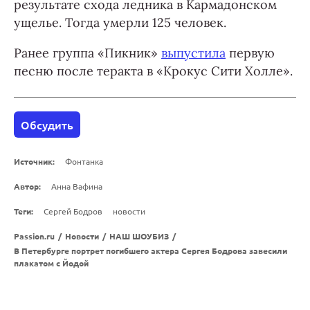
результате схода ледника в Кармадонском
ущелье. Тогда умерли 125 человек.
Ранее группа «Пикник»
выпустила
первую
песню после теракта в «Крокус Сити Холле».
Обсудить
Источник:
Фонтанка
Автор:
Анна Вафина
Теги:
Сергей Бодров
новости
Passion.ru
/
Новости
/
НАШ ШОУБИЗ
/
В Петербурге портрет погибшего актера Сергея Бодрова завесили
плакатом с Йодой