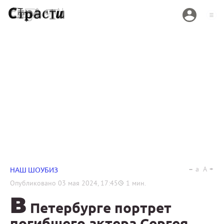
a
A
НАШ ШОУБИЗ
Опубликовано
03 мая 2024, 17:45
1
мин.
В
Петербурге портрет
погибшего актера Сергея