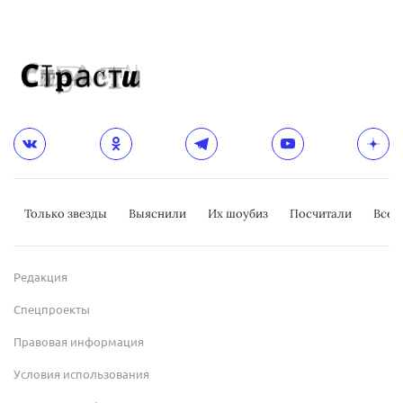
Только звезды
Выяснили
Их шоубиз
Посчитали
Всер
Редакция
Спецпроекты
Правовая информация
Условия использования