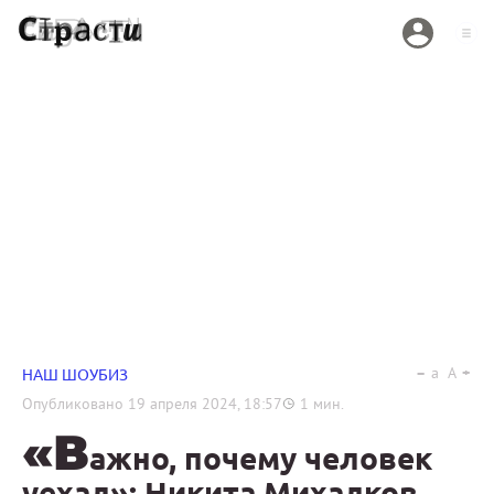
a
A
НАШ ШОУБИЗ
Опубликовано
19 апреля 2024, 18:57
1
мин.
«В
ажно, почему человек
уехал»: Никита Михалков