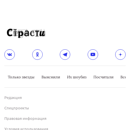
Только звезды
Выяснили
Их шоубиз
Посчитали
Всер
Редакция
Спецпроекты
Правовая информация
Условия использования