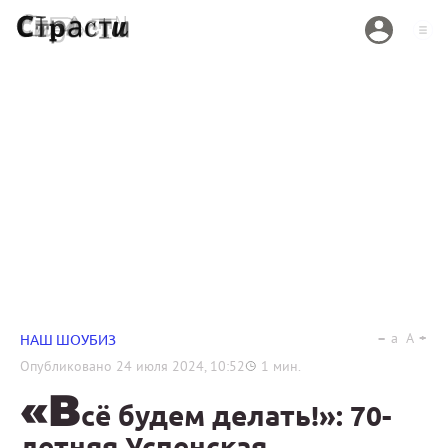
a
A
НАШ ШОУБИЗ
Опубликовано
24 июля 2024, 10:52
1
мин.
«В
сё будем делать!»: 70-
летняя Успенская