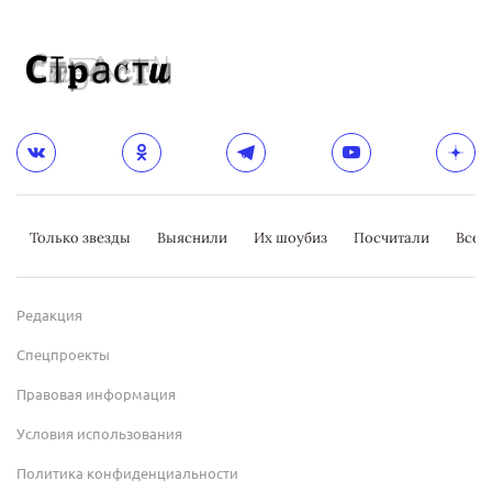
Только звезды
Выяснили
Их шоубиз
Посчитали
Всер
Редакция
Спецпроекты
Правовая информация
Условия использования
Политика конфиденциальности