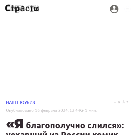
a
A
НАШ ШОУБИЗ
Опубликовано
16 февраля 2024, 12:44
1
мин.
«Я
благополучно слился»:
уехавший из России комик