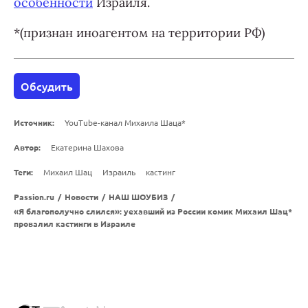
особенности
Израиля.
*(признан иноагентом на территории РФ)
Обсудить
Источник:
YouTube-канал Михаила Шаца*
Автор:
Екатерина Шахова
Теги:
Михаил Шац
Израиль
кастинг
Passion.ru
/
Новости
/
НАШ ШОУБИЗ
/
«Я благополучно слился»: уехавший из России комик Михаил Шац*
провалил кастинги в Израиле