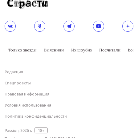
Только звезды
Выяснили
Их шоубиз
Посчитали
Всер
Редакция
Спецпроекты
Правовая информация
Условия использования
Политика конфиденциальности
Passion, 2026 г.
18+