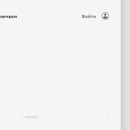
тничаем
Войти