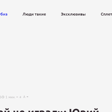
убиз
Люди такие
Эксклюзивы
Спле
Ещё
a
A
6
1
мин.