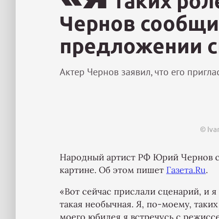
таких рол
Чернов сообщи
предложении с
Актер Чернов заявил, что его пригла
© Iva
Народный артист РФ Юрий Чернов с
картине. Об этом пишет
Газета.Ru
.
«Вот сейчас прислали сценарий, и я
такая необычная. Я, по-моему, таких
моего юбилея я встречусь с режиссе