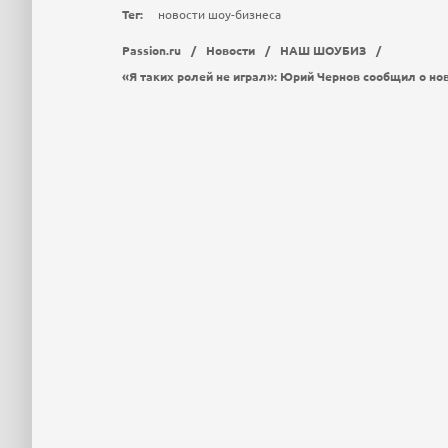
Тег:
новости шоу-бизнеса
Passion.ru
/
Новости
/
НАШ ШОУБИЗ
/
«Я таких ролей не играл»: Юрий Чернов сообщил о но