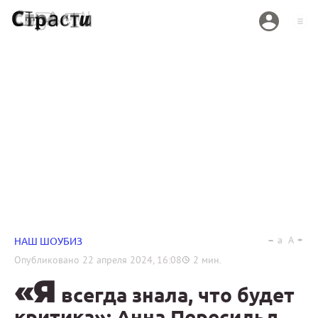
a
A
НАШ ШОУБИЗ
Опубликовано
22 апреля 2024, 16:08
2
мин.
«Я
всегда знала, что будет
критика»: Анна Пересильд