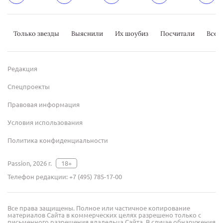
Только звезды
Выяснили
Их шоубиз
Посчитали
Всер
Редакция
Спецпроекты
Правовая информация
Условия использования
Политика конфиденциальности
Passion, 2026 г.
18+
Телефон редакции:
+7 (495) 785-17-00
Все права защищены. Полное или частичное копирование
материалов Сайта в коммерческих целях разрешено только с
письменного разрешения владельца Сайта. В случае обнаружения