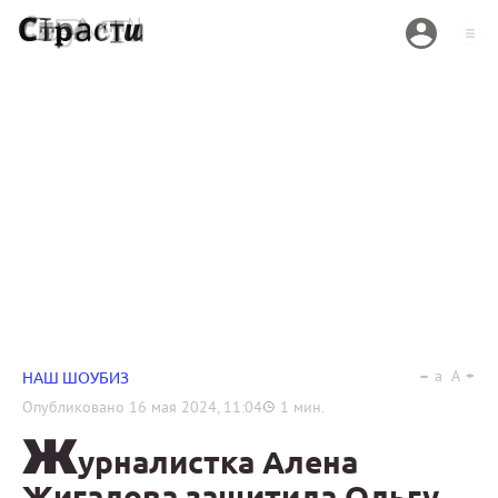
a
A
НАШ ШОУБИЗ
Опубликовано
16 мая 2024, 11:04
1
мин.
Ж
урналистка Алена
Жигалова защитила Ольгу