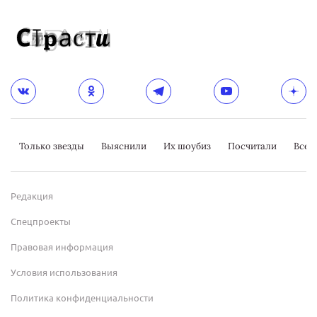
Только звезды
Выяснили
Их шоубиз
Посчитали
Всер
Редакция
Спецпроекты
Правовая информация
Условия использования
Политика конфиденциальности