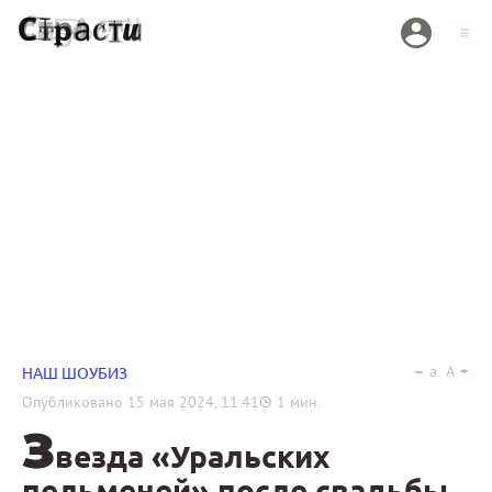
a
A
НАШ ШОУБИЗ
Опубликовано
15 мая 2024, 11:41
1
мин.
З
везда «Уральских
пельменей» после свадьбы