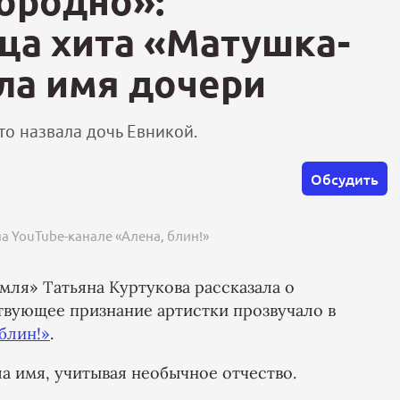
ородно»:
ца хита «Матушка-
ла имя дочери
то назвала дочь Евникой.
Обсудить
на YouTube-канале «Алена, блин!»
ля» Татьяна Куртукова рассказала о
твующее признание артистки прозвучало в
 блин!»
.
ла имя, учитывая необычное отчество.