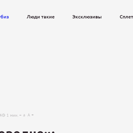
убиз
Люди такие
Эксклюзивы
Спле
Ещё
a
A
4
1
мин.