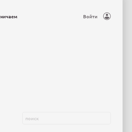
тничаем
Войти