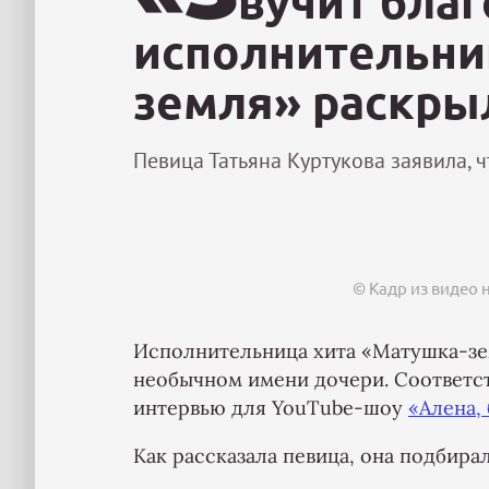
вучит благ
исполнительни
земля» раскры
Певица Татьяна Куртукова заявила, ч
© Кадр из видео 
Исполнительница хита «Матушка-зем
необычном имени дочери. Соответс
интервью для YouTube-шоу
«Алена,
Как рассказала певица, она подбира