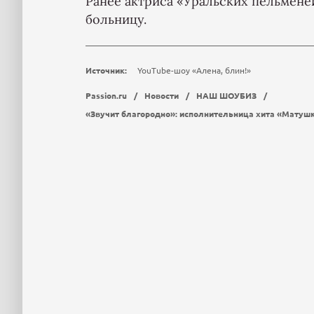
Ранее актриса «Уральских пельмен
больницу.
Источник:
YouTube-шоу «Алена, блин!»
Passion.ru
/
Новости
/
НАШ ШОУБИЗ
/
«Звучит благородно»: исполнительница хита «Матуш