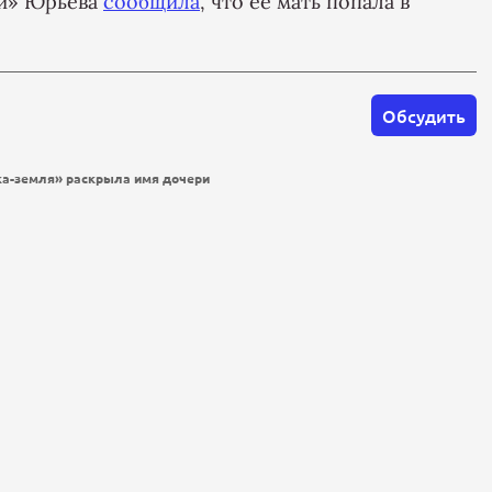
ей» Юрьева
сообщила
, что ее мать попала в
Обсудить
ка-земля» раскрыла имя дочери