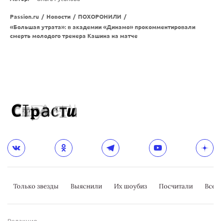
Passion.ru
/
Новости
/
ПОХОРОНИЛИ
/
«Большая утрата»: в академии «Динамо» прокомментировали
смерть молодого тренера Кашина на матче
Только звезды
Выяснили
Их шоубиз
Посчитали
Всер
Редакция