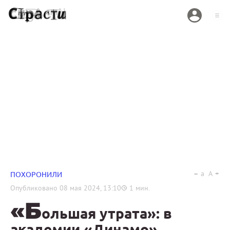
a
A
ПОХОРОНИЛИ
Опубликовано
08 мая 2024, 13:10
1
мин.
«Б
ольшая утрата»: в
академии «Динамо»