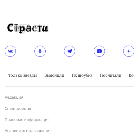
Только звезды
Выяснили
Их шоубиз
Посчитали
Всер
Редакция
Спецпроекты
Правовая информация
Условия использования