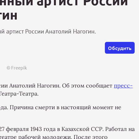
нный артист России
гин
й артист России Анатолий Нагогин.
Обсудить
© Freepik
сии Анатолий Нагогин. Об этом сообщает
пресс-
еатра-Театра.
года. Причина смерти в настоящий момент не
7 февраля 1943 года в Казахской ССР. Работал на
в театре рабочей молодежи. После этого