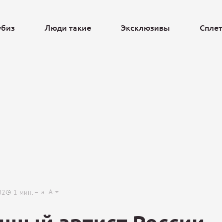
убиз
Люди такие
Эксклюзивы
Спле
Ещё
a
A
02
1
мин.