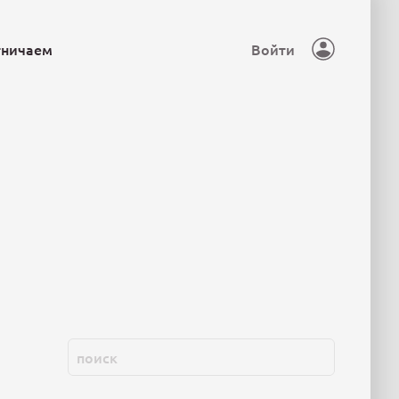
тничаем
Войти