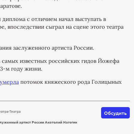
аратове.
 диплома с отличием начал выступать в
, впоследствии сыграл на сцене этого театра
вания заслуженного артиста России.
 самых известных российских гидов Йожефа
3-м году жизни.
умерла
потомок княжеского рода Голицыных
атра-Театра
Обсудить
луженный артист России Анатолий Нагогин