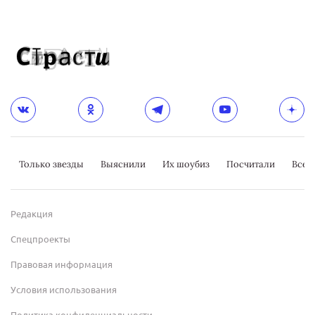
Только звезды
Выяснили
Их шоубиз
Посчитали
Всер
Редакция
Спецпроекты
Правовая информация
Условия использования
Политика конфиденциальности