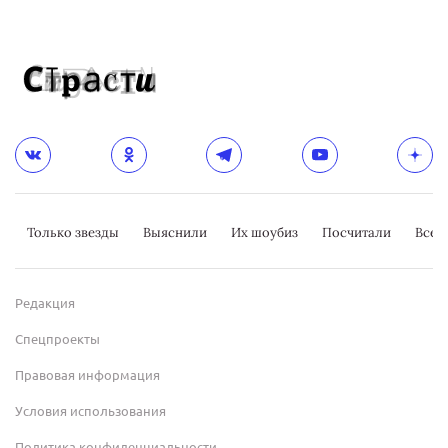
Только звезды
Выяснили
Их шоубиз
Посчитали
Всер
Редакция
Спецпроекты
Правовая информация
Условия использования
Политика конфиденциальности