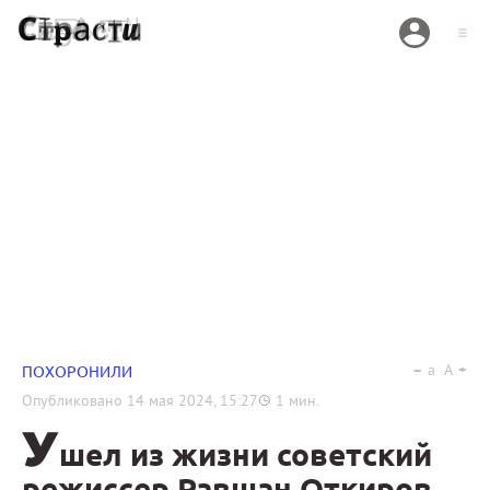
a
A
ПОХОРОНИЛИ
Опубликовано
14 мая 2024, 15:27
1
мин.
У
шел из жизни советский
режиссер Равшан Откиров,