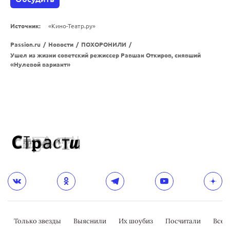
Источник:
«Кино-Театр.ру»
Passion.ru
/
Новости
/
ПОХОРОНИЛИ
/
Ушел из жизни советский режиссер Равшан Откиров, снявший
«Нулевой вариант»
Только звезды
Выяснили
Их шоубиз
Посчитали
Всер