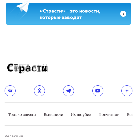
«Страсти» – это новости,
которые заводят
Только звезды
Выяснили
Их шоубиз
Посчитали
Всер
Редакция