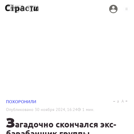
a
A
ПОХОРОНИЛИ
Опубликовано
30 ноября 2024, 16:24
1
мин.
З
агадочно скончался экс-
барабанщик группы