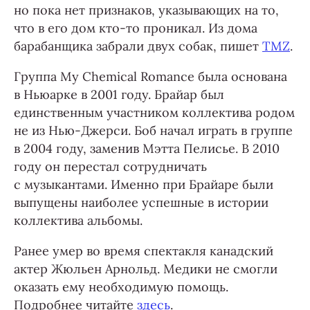
но пока нет признаков, указывающих на то,
что в его дом кто-то проникал. Из дома
барабанщика забрали двух собак, пишет
TMZ
.
Группа My Chemical Romance была основана
в Ньюарке в 2001 году. Брайар был
единственным участником коллектива родом
не из Нью-Джерси. Боб начал играть в группе
в 2004 году, заменив Мэтта Пелисье. В 2010
году он перестал сотрудничать
с музыкантами. Именно при Брайаре были
выпущены наиболее успешные в истории
коллектива альбомы.
Ранее умер во время спектакля канадский
актер Жюльен Арнольд. Медики не смогли
оказать ему необходимую помощь.
Подробнее читайте
здесь
.