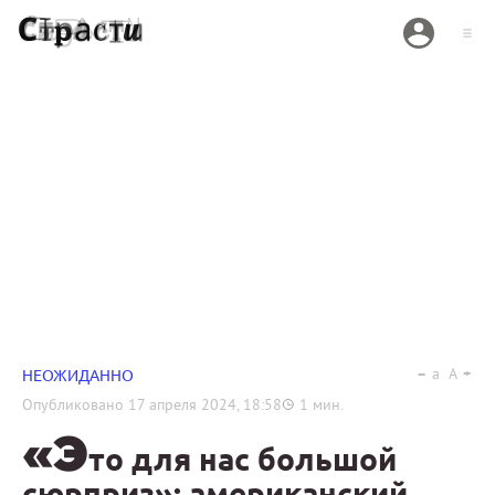
a
A
НЕОЖИДАННО
Опубликовано
17 апреля 2024, 18:58
1
мин.
«Э
то для нас большой
сюрприз»: американский