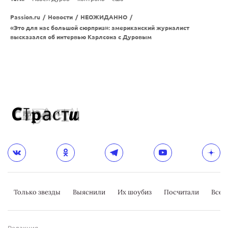
Passion.ru
/
Новости
/
НЕОЖИДАННО
/
«Это для нас большой сюрприз»: американский журналист
высказался об интервью Карлсона с Дуровым
Только звезды
Выяснили
Их шоубиз
Посчитали
Всер
Редакция