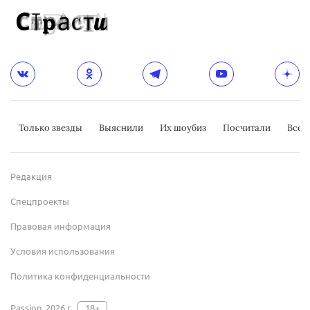
Только звезды
Выяснили
Их шоубиз
Посчитали
Всер
Редакция
Спецпроекты
Правовая информация
Условия использования
Политика конфиденциальности
Passion, 2026 г.
18+