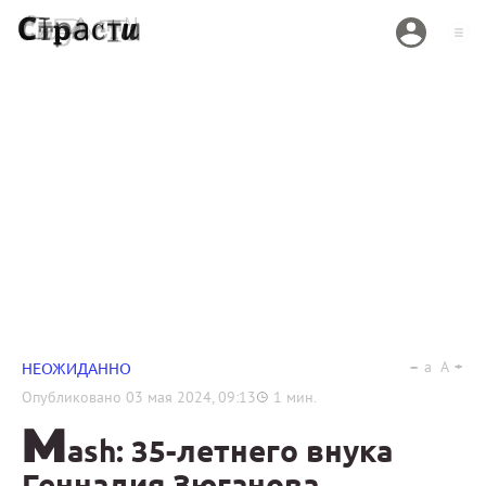
a
A
НЕОЖИДАННО
Опубликовано
03 мая 2024, 09:13
1
мин.
M
ash: 35-летнего внука
Геннадия Зюганова