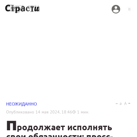
a
A
НЕОЖИДАННО
Опубликовано
14 мая 2024, 18:46
1
мин.
П
родолжает исполнять
свои обязанности: пресс-