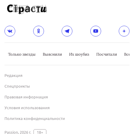
Только звезды
Выяснили
Их шоубиз
Посчитали
Всер
Редакция
Спецпроекты
Правовая информация
Условия использования
Политика конфиденциальности
Passion, 2026 г.
18+