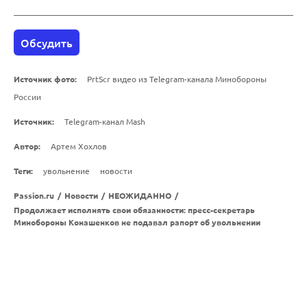
Обсудить
Источник фото:
PrtScr видео из Telegram-канала Минобороны
России
Источник:
Telegram-канал Mash
Автор:
Артем Хохлов
Теги:
увольнение
новости
Passion.ru
/
Новости
/
НЕОЖИДАННО
/
Продолжает исполнять свои обязанности: пресс-секретарь
Минобороны Конашенков не подавал рапорт об увольнении