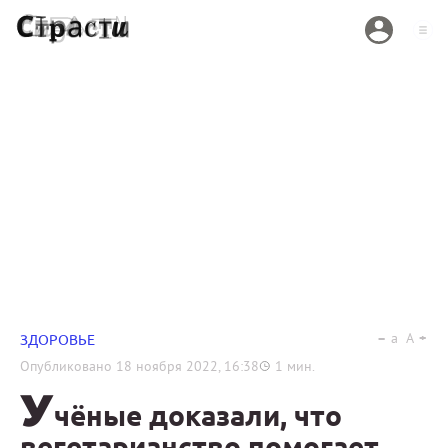
a
A
ЗДОРОВЬЕ
Опубликовано
18 ноября 2022, 16:38
1
мин.
У
чёные доказали, что
вегетарианство помогает