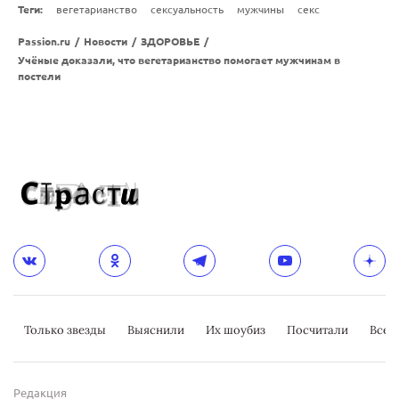
Теги:
вегетарианство
сексуальность
мужчины
секс
Passion.ru
/
Новости
/
ЗДОРОВЬЕ
/
Учёные доказали, что вегетарианство помогает мужчинам в
постели
Только звезды
Выяснили
Их шоубиз
Посчитали
Всер
Редакция