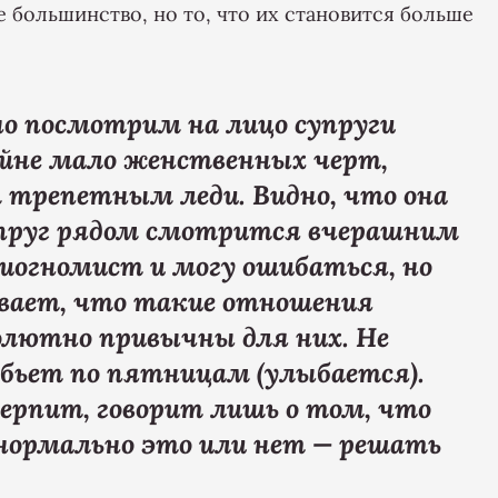
е большинство, но то, что их становится больше
о посмотрим на лицо супруги
айне мало женственных черт,
трепетным леди. Видно, что она
супруг рядом смотрится вчерашним
иогномист и могу ошибаться, но
вает, что такие отношения
олютно привычны для них. Не
о бьет по пятницам (улыбается).
ерпит, говорит лишь о том, что
А нормально это или нет — решать