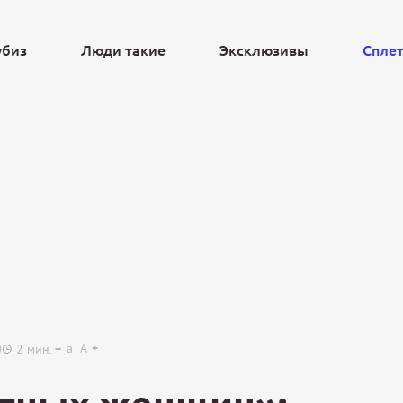
убиз
Люди такие
Эксклюзивы
Спле
Ещё
a
A
0
2
мин.