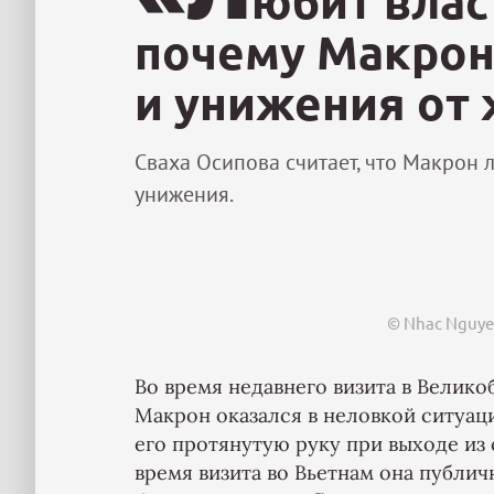
юбит вла
почему Макрон
и унижения от
Сваха Осипова считает, что Макрон 
унижения.
© Nhac Nguye
Во время недавнего визита в Вели
Макрон оказался в неловкой ситуац
его протянутую руку при выходе из 
время визита во Вьетнам она публич