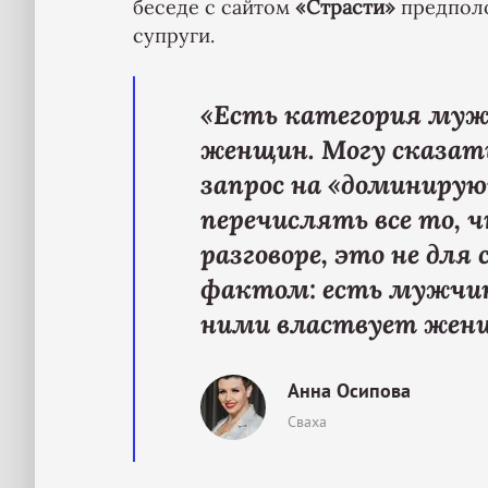
беседе с сайтом
«Страсти»
предполо
супруги.
«Есть категория муж
женщин. Могу сказать
запрос на «доминирую
перечислять все то,
разговоре, это не для
фактом: есть мужчин
ними властвует женщи
Анна Осипова
Сваха