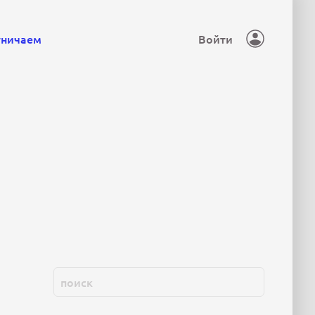
тничаем
Войти