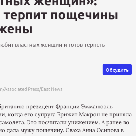
стных женщин»:
 терпит пощечины
 жены
любит властных женщин и готов терпеть
Обсудить
n/Associated Press/East News
кобританию президент Франции Эмманюэль
ии, когда его супруга Брижит Макрон не приняла
самолета. Это посчитали унижением. А ранее во
но дала мужу пощечину. Сваха Анна Осипова в