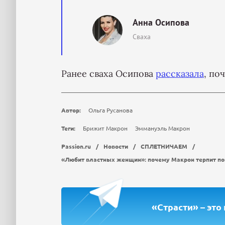
Анна Осипова
Сваха
Ранее сваха Осипова
рассказала
, по
Автор:
Ольга Русанова
Теги:
Брижит Макрон
Эммануэль Макрон
Passion.ru
/
Новости
/
СПЛЕТНИЧАЕМ
/
«Любит властных женщин»: почему Макрон терпит п
«Страсти» – это