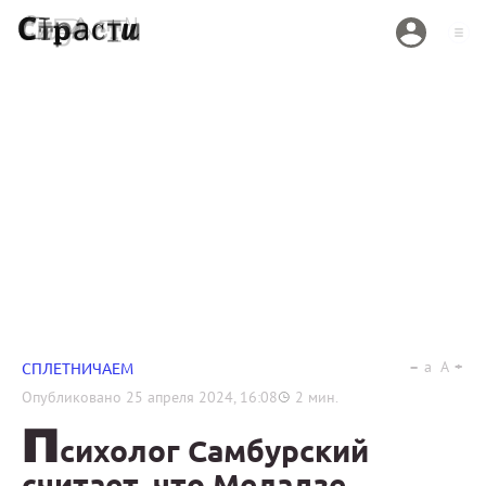
a
A
СПЛЕТНИЧАЕМ
Опубликовано
25 апреля 2024, 16:08
2
мин.
П
сихолог Самбурский
считает, что Меладзе