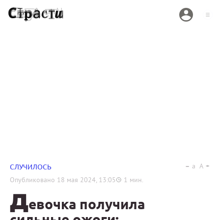
a
A
СЛУЧИЛОСЬ
Опубликовано
18 мая 2024, 13:05
1
мин.
Д
евочка получила
сильные ожоги: