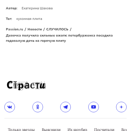
Автор:
Екатерина Шахова
Тег:
кухонная плита
Passion.ru
/
Новости
/
СЛУЧИЛОСЬ
/
Девочка получила сильные ожоги: петербурженка посадила
годовалую дочь на горячую плиту
Только звезды
Выяснили
Их шоубиз
Посчитали
Всер