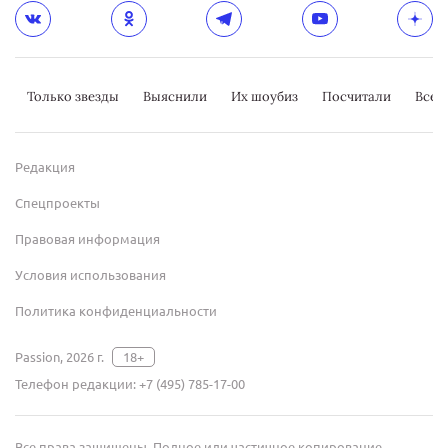
Только звезды
Выяснили
Их шоубиз
Посчитали
Всер
Редакция
Спецпроекты
Правовая информация
Условия использования
Политика конфиденциальности
Passion, 2026 г.
18+
Телефон редакции:
+7 (495) 785-17-00
Все права защищены. Полное или частичное копирование