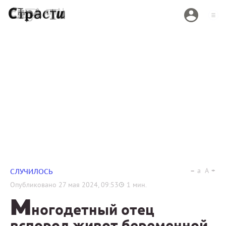
a
A
СЛУЧИЛОСЬ
Опубликовано
27 мая 2024, 09:53
1
мин.
М
ногодетный отец
вспорол живот беременной