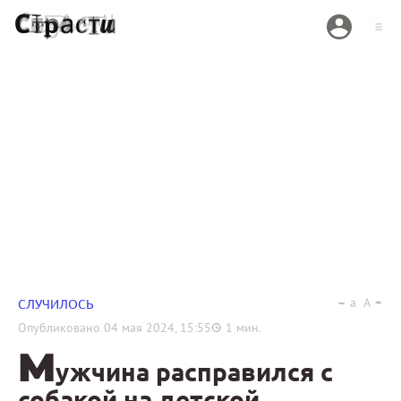
a
A
СЛУЧИЛОСЬ
Опубликовано
04 мая 2024, 15:55
1
мин.
М
ужчина расправился с
собакой на детской