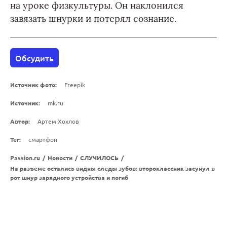
на уроке физкультуры. Он наклонился
завязать шнурки и потерял сознание.
Обсудить
Источник фото:
Freepik
Источник:
mk.ru
Автор:
Артем Хохлов
Тег:
смартфон
Passion.ru
/
Новости
/
СЛУЧИЛОСЬ
/
На разъеме остались видны следы зубов: второклассник засунул в
рот шнур зарядного устройства и погиб