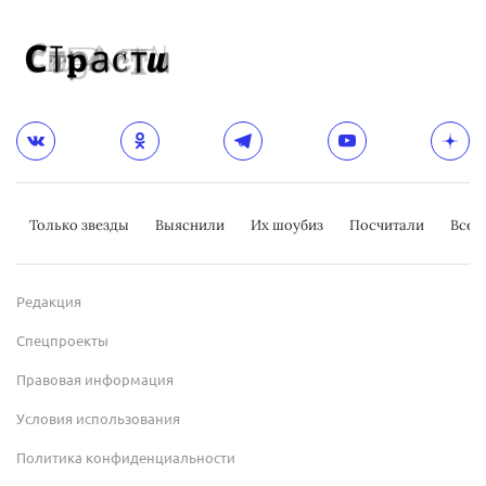
Только звезды
Выяснили
Их шоубиз
Посчитали
Всер
Редакция
Спецпроекты
Правовая информация
Условия использования
Политика конфиденциальности