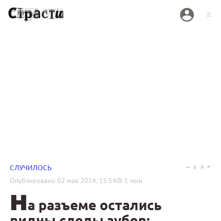
a
A
СЛУЧИЛОСЬ
Опубликовано
02 мая 2024, 15:54
1
мин.
Н
а разъеме остались
видны следы зубов: